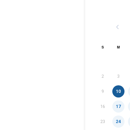
‹
S
M
2
3
9
10
16
17
23
24